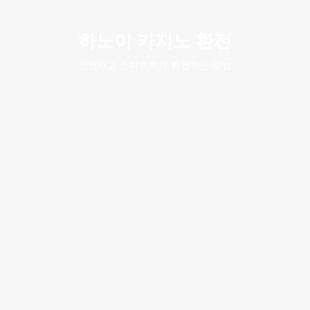
하노이 카지노 환전
안전하고 스마트하게 환전하는 방법