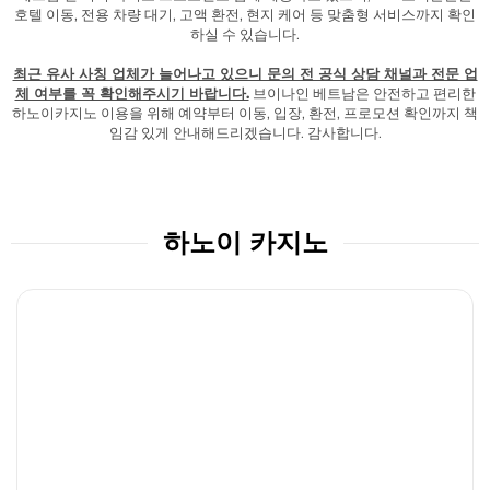
호텔 이동, 전용 차량 대기, 고액 환전, 현지 케어 등 맞춤형 서비스까지 확인
하실 수 있습니다.
최근 유사 사칭 업체가 늘어나고 있으니 문의 전 공식 상담 채널과 전문 업
체 여부를 꼭 확인해주시기 바랍니다.
브이나인 베트남은 안전하고 편리한
하노이카지노 이용을 위해 예약부터 이동, 입장, 환전, 프로모션 확인까지 책
임감 있게 안내해드리겠습니다. 감사합니다.
하노이 카지노