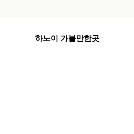
하노이 가볼만한곳