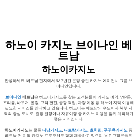
하노이 카지노 브이나인 베
트남
하노이카지노
안녕하세요. 베트남 현지에서 약 7년간 운영 중인 카지노 에이전시 그룹 브
이나인입니다.
브이나인
베트남
은 하노이카지노를 찾는 고객분들께 카지노 예약, VIP룸,
프리룸, 바우처, 롤링, 고액 환전, 공항 픽업, 차량 이동 등 하노이 지역 이용에
필요한 서비스를 안내하고 있습니다. 하노이는 베트남의 수도이자 북부 지
역의 중심 도시로, 출장 일정이나 자유여행 중 카지노 이용을 함께 계획하기
좋은 지역입니다.
하노이카지노
는 물론
다낭카지노
,
나트랑카지노
,
호치민, 푸꾸옥카지노
등
베트남 전 지역 카지노 프로모션도 함께 제공하고 있으며, VIP 고객분들은