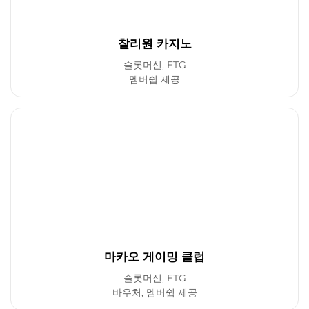
찰리원 카지노
슬롯머신, ETG
멤버쉽 제공
마카오 게이밍 클럽
슬롯머신, ETG
바우처, 멤버쉽 제공