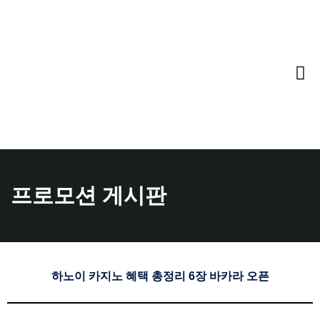
프로모션 게시판
하노이 카지노 혜택 총정리 6장 바카라 오픈